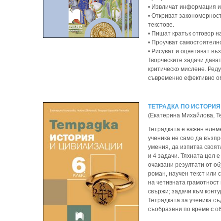
• Извличат информация и
• Откриват закономерност
текстове.
• Пишат кратък отговор н
• Проучват самостоятелн
• Рисуват и оцветяват въ
Творческите задачи дават
критическо мислене. Реду
съвременно ефективно об
ТЕТРАДКА ПО ИСТОРИЯ
(Екатерина Михайлова, Т
Тетрадката е важен елеме
ученика не само да възп
умения, да изпитва своят
и 4 задачи. Тяхната цел
очаквани резултати от обу
роман, научен текст или 
на четивната грамотност 
свържи; задачи към конту
Тетрадката за ученика съ
съобразени по време с об