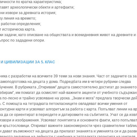
личности по кратка характеристика;
тавят археологически обекти и артефакти;
ни извори за древната история;
ху линия на времето;
о работни определения;
 историческа карта.
и задачи, като описване на обществата и всекидневния живот на древните и
ъпрос по зададени опори.
 И ЦИВИЛИЗАЦИИ ЗА 5. КЛАС
ика с разработки на всичките 39 теми за нови знания. Част от задачите са за
а самоподготовка на децата у дома. Подредбата им в четири рубрики следва
бучение. В рубриката „Откривам” децата самостоятелно достигат до знанието
азбирам”, им помагат да осмислят най-важните акценти от учебното съдържан
а по-лесно и трайно усвояване на урока. „Знам и мога” предлага творчески де
а. С помощта на тетрадката петокласниците овладяват всички умения от
онтурни карти и усвояват алгоритъм за работа с карта. Попълват линии на в
за да се ориентират в периодите и датировките на събитията. Учат се да изв
звори и изображения. Усвояват понятията и основните факти, като попълва
 и кръстословици. Откриват важните закономерности чрез сравнителни табли
и дават възможност на децата да прилагат знанията и уменията си и да разв
ичното редуване на дейности с учебника и тетрадката гарантира на учителя