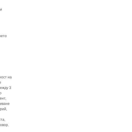
 и
оето
ност на
е
между 3
о
ент,
виване
рий,
та,
овор.