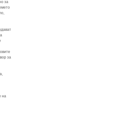
но за
ремето
ло,
ждават
да
е
говите
вор за
а,
е на