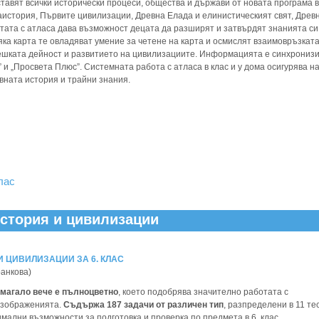
ставят всички исторически процеси, общества и държави от новата програма в
аистория, Първите цивилизации, Древна Елада и елинистическият свят, Древ
тата с атласа дава възможност децата да разширят и затвърдят знанията си
яка карта те овладяват умение за четене на карта и осмислят взаимовръзкат
ешката дейност и развитието на цивилизациите. Информацията е синхронизи
 и „Просвета Плюс”. Системната работа с атласа в клас и у дома осигурява н
вната история и трайни знания.
лас
 История и цивилизации
И ЦИВИЛИЗАЦИИ ЗА 6. КЛАС
ранкова)
омагало вече е пълноцветно
, което подобрява значително работата с
 изображенията.
Съдържа 187 задачи от различен тип
, разпределени в 11 те
мални възможности за подготовка и проверка по предмета в 6. клас.