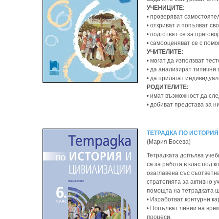
УЧЕНИЦИТЕ:
• проверяват самостояте
• откриват и попълват св
• подготвят се за прегово
• самооценяват се с помо
УЧИТЕЛИТЕ:
• могат да използват тест
• да анализират типични 
• да прилагат индивидуал
РОДИТЕЛИТЕ:
• имат възможност да сле
• добиват представа за н
ТЕТРАДКА ПО ИСТОРИЯ
(Мария Босева)
Тетрадката допълва учебн
са за работа в клас под к
озаглавена със съответн
стратегията за активно 
помощта на тетрадката ш
• Изработват контурни ка
• Попълват линии на врем
процеси.