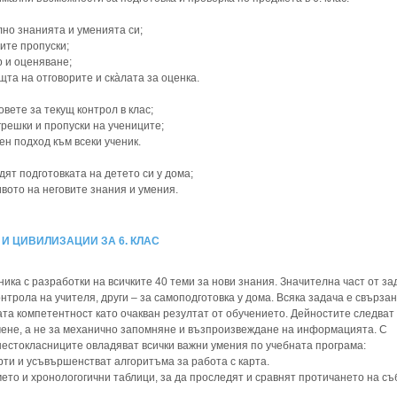
лно знанията и уменията си;
оите пропуски;
р и оценяване;
щта на отговорите и скàлата за оценка.
овете за текущ контрол в клас;
грешки и пропуски на учениците;
ен подход към всеки ученик.
дят подготовката на детето си у дома;
ивото на неговите знания и умения.
 И ЦИВИЛИЗАЦИИ ЗА 6. КЛАС
ика с разработки на всичките 40 теми за нови знания. Значителна част от за
онтрола на учителя, други – за самоподготовка у дома. Всяка задача е свързан
ата компетентност като очакван резултат от обучението. Дейностите следват
учене, а не за механично запомняне и възпроизвеждане на информацията. С
естокласниците овладяват всички важни умения по учебната програма:
рти и усъвършенстват алгоритъма за работа с карта.
ето и хронологогични таблици, за да проследят и сравнят протичането на съ