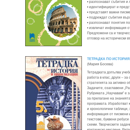
• разпознават събития и 
• идентифицират и предс
• представят важни писме
• подреждат събития вър
• разпознават понятия п
• извличат информация от
Предложени са и творческ
отговор на исторически в
ТЕТРАДКА ПО ИСТОРИЯ
(Мария Босева)
Тетрадката допълва учебн
работа в клас, други – з
стратегията за активно о
Задачите, озаглавени „Р
Рубриката „Научавам” е з
за прилагане на знаният
програмата. Изработват к
и хронологични таблици, 
информация от писмени и
текстове, буквени ребуси
схеми. Творческите задач
критическо мислене. Ритм