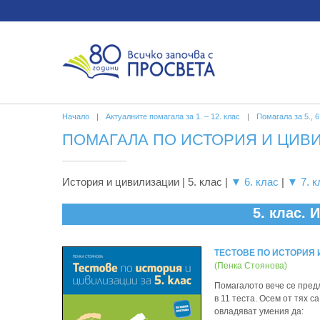
Начало
|
Актуалните помагала за 1. – 12. клас
|
Помагала за 5., 6.
ПОМАГАЛА ПО ИСТОРИЯ И ЦИВИЛИ
История и цивилизации | 5. клас |
▼ 6. клас
|
▼ 7. к
5. клас.
ТЕСТОВЕ ПО ИСТОРИЯ 
(Пенка Стоянова)
Помагалото вече се пред
в 11 теста. Осем от тях 
овладяват умения да: