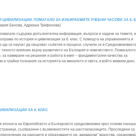
И ЦИВИЛИЗАЦИИ. ПОМАГАЛО ЗА ИЗБИРАЕМИТЕ УЧЕБНИ ЧАСОВЕ ЗА 6. 
Мария Бенова, Адриана Трифонова)
помагало съдържа допълнителна информация, въпроси и задачи за темите, 
рограма по история и цивилизации за 6. клас. С помощта на упражненията и
е ще се научат да свързват събития и процеси, случили се в Средновековието
т тяхното влияние върху развитието на България и човечеството. Помагалото
, за намиране на решения и работа в екип – фундаментални качества за
 и трайни познания за историята на миналото и света, в който живеем днес.
ЦИВИЛИЗАЦИИ ЗА 6. КЛАС
я епохата на Европейското и Българското средновековие чрез големи панор
е страници, съобразени с възможностите на шестокласниците. Проследени са 
 преселение на народите и образуването на „варварски” кралства, средновек