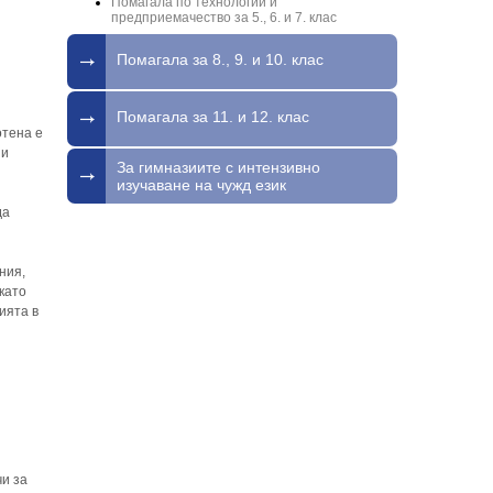
Помагала по технологии и
предприемачество за 5., 6. и 7. клас
Помагала за 8., 9. и 10. клас
Помагала за 11. и 12. клас
отена е
 и
За гимназиите с интензивно
изучаване на чужд език
да
ния,
като
ията в
и за