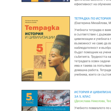
ефективност на обучение
ТЕТРАДКА ПО ИСТОРИЯ
(Екатерина Михайлова, М
Учебната тетрадка е важе
в съответствие с държав
цивилизации и учебната п
възможност не само да в
наблюдателност и въображ
бъдат помощник на учени
събитията. Трудността н
тетрадката освен задачи 
има и такива за попълван
домашна работа. Тетрадк
учебника, които се състо
ИСТОРИЯ И ЦИВИЛИЗА
ЗА 5. КЛАС
(Десислава Николова, Те
Учебното помагалото по 