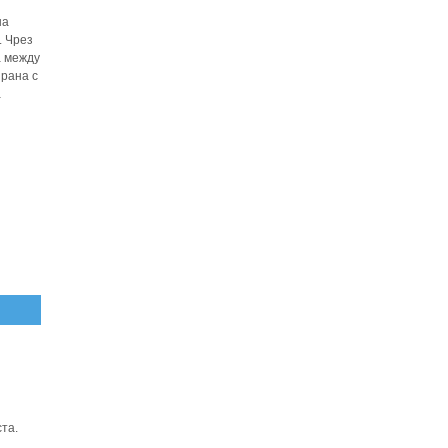
на
. Чрез
а между
рана с
а
ста.