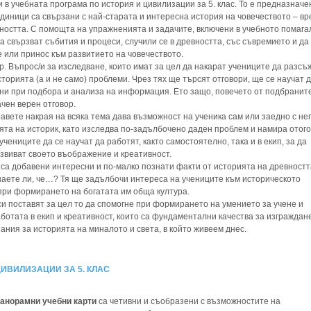
и в учебната програма по история и цивилизации за 5. клас. То е предназначе
диници са свързани с най-старата и интересна история на човечеството – в
ността. С помощта на упражненията и задачите, включени в учебното помага
а свързват събития и процеси, случили се в древността, със съвремието и да
 или принос към развитието на човечеството.
ар. Въпрос/и за изследване, които имат за цел да накарат учениците да разсъ
сторията (а и не само) проблеми. Чрез тях ще търсят отговори, ще се научат 
чни при подбора и анализа на информация. Ето защо, повечето от подбранит
чен верен отговор.
вете накрая на всяка тема дава възможност на ученика сам или заедно с не
ята на историк, като изследва по-задълбочено даден проблем и намира отого
учениците да се научат да работят, както самостоятелно, така и в екип, за да
звиват своето въображение и креативност.
 са добавени интересни и по-малко познати факти от историята на древностт
наете ли, че…? Тя ще задълбочи интереса на учениците към историческото
при формирането на богатата им обща култура.
и поставят за цел то да спомогне при формирането на умението за учене и
отата в екип и креативност, които са фундаментални качества за изграждан
ния за историята на миналото и света, в който живеем днес.
ЦИВИЛИЗАЦИИ ЗА 5. КЛАС
панорамни учебни карти
са четивни и съобразени с възможностите на