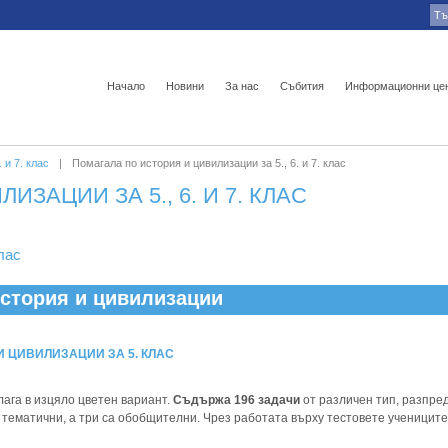
Начало
Новини
За нас
Събития
Информационни це
 и 7. клас
|
Помагала по история и цивилизации за 5., 6. и 7. клас
ЗАЦИИ ЗА 5., 6. И 7. КЛАС
лас
 История и цивилизации
И ЦИВИЛИЗАЦИИ ЗА 5. КЛАС
лага в изцяло цветен вариант.
Съдържа 196 задачи
от различен тип, разпре
са тематични, а три са обобщителни. Чрез работата върху тестовете учениците