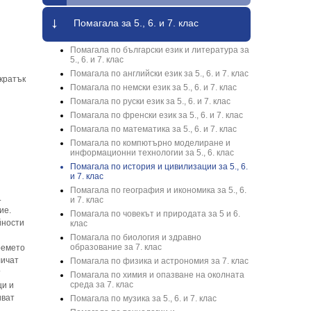
Помагала за 5., 6. и 7. клас
Помагала по български език и литература за
5., 6. и 7. клас
Помагала по английски език за 5., 6. и 7. клас
 кратък
Помагала по немски език за 5., 6. и 7. клас
Помагала по руски език за 5., 6. и 7. клас
Помагала по френски език за 5., 6. и 7. клас
Помагала по математика за 5., 6. и 7. клас
Помагала по компютърно моделиране и
информационни технологии за 5., 6. клас
Помагала по история и цивилизации за 5., 6.
и 7. клас
Помагала по география и икономика за 5., 6.
.
и 7. клас
ие.
Помагала по човекът и природата за 5 и 6.
йности
клас
Помагала по биология и здравно
образование за 7. клас
ремето
личат
Помагала по физика и астрономия за 7. клас
т
Помагала по химия и опазване на околната
среда за 7. клас
ци и
иват
Помагала по музика за 5., 6. и 7. клас