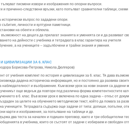
 тълкуват писмени извори и изображения по опорни въпроси.
и и причинно-следствени връзки, като попълват сравнителни таблици, схеми
а исторически въпрос по зададени опори.
о събития, личности и културни паметници.
зстановки на обекти и облекла.
 възможност на децата да прилагат знанията и уменията си и да развиват св
ването на дейности с учебника и тетрадката в клас гарантира на учителя
учение, а на учениците – задълбочени и трайни знания и умения.
 И ЦИВИЛИЗАЦИИ ЗА 6. КЛАС
еодора Борисова-Петрова, Никола Дюлгеров)
нт от учебния комплект по история и цивилизации за 6. клас. Тя дава възмож
роизвежда дадена историческа информация, но и постоянно да развива своит
а наблюдателност и въображение. Към всеки урок за нови знания са дадени 
 е ученикът още веднъж да повтори под различна форма компетентностите кат
чението в 6. клас. Във всеки урок е включена по една задача – откъс от докум
създаден за целите на обучението методически текст, който да помага за раз
на учениците. Тетрадката съдържа още задачи от типа: допиши, попълни, отк
рни карти и изображения, за попълване на таблици и др.
държа два теста за начален и годишен преговор, както и три обобщителни тес
общенията в учебника, които се състоят от задачи с избираем и свободен отг