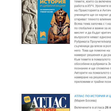
темите, които са включен
работа в ИУЧ. Урочните е
на Праисторията и Антич
учениците ще се научат д
откриват тяхното влияние
Всяка тема започва с т.н
по глобални и важни за и
мислят и да бъдат крити
въпросите нямат еднозна
Рубриката Проучете/напра
съученици да влезе в рол
него. Това ще помогне на 
намират решения и да ра
Към темите в помагалото
обособени в рубриката З
познание и ще спомогне 
Авторите на помагалото с
намиране на решения, раб
приложими и трайни позна
АТЛАС ПО ИСТОРИЯ И 
(Мария Босева)
Включените в атласа
26 