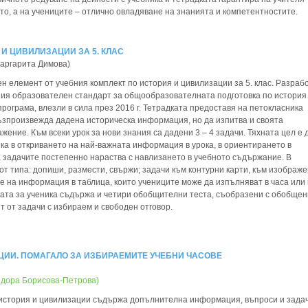
то, а на учениците – отлично овладяване на знанията и компетентностите.
 И ЦИВИЛИЗАЦИИ ЗА 5. КЛАС
аргарита Димова)
н елемент от учебния комплект по история и цивилизации за 5. клас. Разраб
ния образователен стандарт за общообразователната подготовка по история
рограма, влезли в сила през 2016 г. Тетрадката предоставя на петокласника
ъзпроизвежда дадена историческа информация, но да изпитва и своята
ение. Към всеки урок за нови знания са дадени 3 – 4 задачи. Тяхната цел е 
ка в откриването на най-важната информация в урока, в ориентирането в
а задачите постепенно нараства с навлизането в учебното съдържание. В
от типа: допиши, размести, свържи; задачи към контурни карти, към изображе
е на информация в таблица, които учениците може да изпълняват в часа или 
ата за ученика съдържа и четири обобщителни теста, съобразени с обобщен
ят от задачи с избираем и свободен отговор.
ЦИИ. ПОМАГАЛО ЗА ИЗБИРАЕМИТЕ УЧЕБНИ ЧАСОВЕ
одора Борисова-­Петрова)
история и цивилизации съдържа допълнителна информация, въпроси и задач