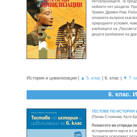
петокласниците.
Те пред
нейните пет раздела: Пр
Тракия, Древен Рим. Рабо
опорните въпроси към вс
природните условия, чов
учебниците на „Просвета”
децата разбиране на дре
История и цивилизации |
▲ 5. клас
| 6. клас |
▼ 7. к
6. клас.
ТЕСТОВЕ ПО ИСТОРИЯ 
(Пенка Стоянова, Катя Б
Познатото ви отпреди п
историческите карти и с
Задачите осигуряват опти