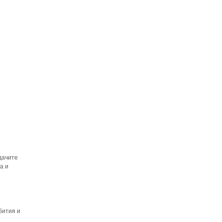
дачите
а и
бития и