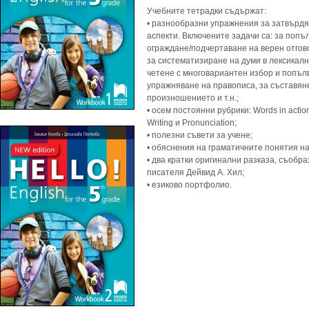
Учебните тетрадки съдържат:
• разнообразни упражнения за затвърдя
аспекти. Включените задачи са: за попъ
ограждане/подчертаване на верен отгово
за систематизиране на думи в лексикалн
четене с многовариантен избор и попъл
упражняване на правописа, за съставяне
произношението и т.н.;
• осем постоянни рубрики: Words in action
Writing и Pronunciation;
• полезни съвети за учене;
• обяснения на граматичните понятия на
• два кратки оригинални разказа, съобр
писателя Дейвид А. Хил;
• езиково портфолио.