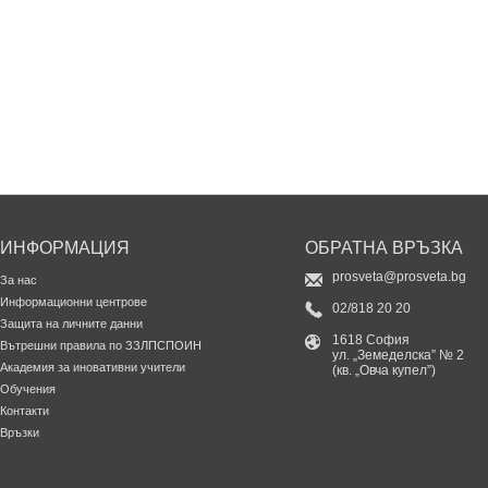
ИНФОРМАЦИЯ
ОБРАТНА ВРЪЗКА
prosveta@prosveta.bg
За нас
Информационни центрове
02/818 20 20
Защита на личните данни
1618 София
Вътрешни правила по ЗЗЛПСПОИН
ул. „Земеделска” № 2
Академия за иновативни учители
(кв. „Овча купел”)
Обучения
Контакти
Връзки