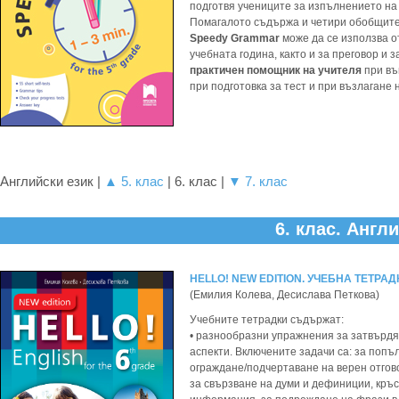
подготвя учениците за изпълнението на 
Помагалото съдържа и четири обобщит
Speedy Grammar
може да се използва о
учебната година, както и за преговор и
практичен помощник на учителя
при въ
при подготовка за тест и при възлагане
Английски език |
▲ 5. клас
| 6. клас |
▼ 7. клас
6. клас. Англ
HELLO! NEW EDITION. УЧЕБНА ТЕТРАД
(Емилия Колева, Десислава Петкова)
Учебните тетрадки съдържат:
• разнообразни упражнения за затвърдя
аспекти. Включените задачи са: за попъ
ограждане/подчертаване на верен отгово
за свързване на думи и дефиниции, кръс