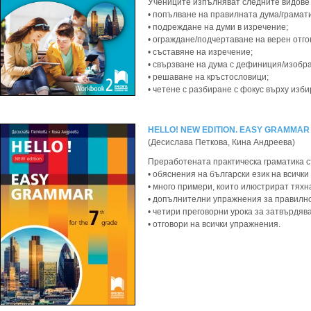
Учениците изпълняват следните видове 
• попълване на правилната дума/грамат
• подреждане на думи в изречение;
• ограждане/подчертаване на верен отго
• съставяне на изречение;
• свързване на дума с дефиниция/изобр
• решаване на кръстословици;
• четене с разбиране с фокус върху изби
HELLO! NEW EDITION. EASY GRAMMAR 
(Десислава Петкова, Кина Андреева)
Преработената практическа граматика 
• обяснения на български език на всички
• много примери, които илюстрират тяхн
• допълнителни упражнения за правилно
• четири преговорни урока за затвърдяв
• отговори на всички упражнения.