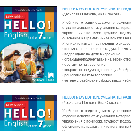
HELLO! NEW EDITION. УЧЕБНА ТЕТРАД
(Десислава Петкова, Яна Спасова)
Учебните тетрадки съдържат упражнения
отделни аспекти от изучавания материа
упражнения с по-висока трудност, подхо
обяснение на граматичните понятия на б
Учениците изпълняват следните видове 
• попълване на правилната дума/грамат
• подреждане на думи в изречение;
• ограждане/подчертаване на верен отго
• съставяне на изречение;
• свързване на дума с дефиниция/изобр
• решаване на кръстословици;
• четене с разбиране с фокус върху изби
HELLO! NEW EDITION. УЧЕБНА ТЕТРАД
(Десислава Петкова, Яна Спасова)
Учебните тетрадки съдържат упражнения
отделни аспекти от изучавания материа
упражнения с по-висока трудност, подхо
обяснение на граматичните понятия на б