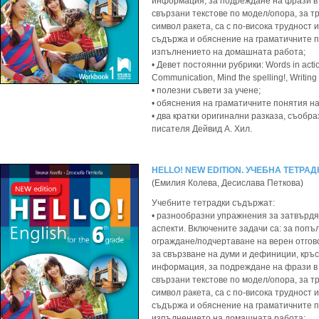
информация, за подреждане на фрази в 
свързани текстове по модел/опора, за т
символ ракета, са с по-висока трудност 
съдържа и обяснение на граматичните п
изпълнението на домашната работа;
• Девет постоянни рубрики: Words in actio
Communication, Mind the spelling!, Writing
• полезни съвети за учене;
• обяснения на граматичните понятия на
• два кратки оригинални разказа, съобр
писателя Дейвид А. Хил.
HELLO! NEW EDITION. УЧЕБНА ТЕТРАД
(Емилия Колева, Десислава Петкова)
Учебните тетрадки съдържат:
• разнообразни упражнения за затвърдя
аспекти. Включените задачи са: за попъ
ограждане/подчертаване на верен отгово
за свързване на думи и дефиниции, кръс
информация, за подреждане на фрази в 
свързани текстове по модел/опора, за т
символ ракета, са с по-висока трудност 
съдържа и обяснение на граматичните п
изпълнението на домашната работа;