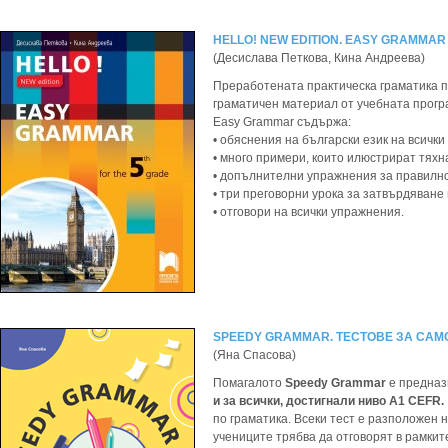
HELLO! NEW EDITION. EASY GRAMMAR 
(Десислава Петкова, Кина Андреева)
Преработената практическа граматика по
граматичен материал от учебната прогр
Easy Grammar съдържа:
• обяснения на български език на всички
• много примери, които илюстрират тяхн
• допълнителни упражнения за правилно
• три преговорни урока за затвърдяване
• отговори на всички упражнения.
SPEEDY GRAMMAR. ТЕСТОВЕ ЗА САМ
(Яна Спасова)
Помагалото
Speedy Grammar
е предна
и за всички, достигнали ниво А1 CEFR.
по граматика. Всеки тест е разположен 
учениците трябва да отговорят в рамкит