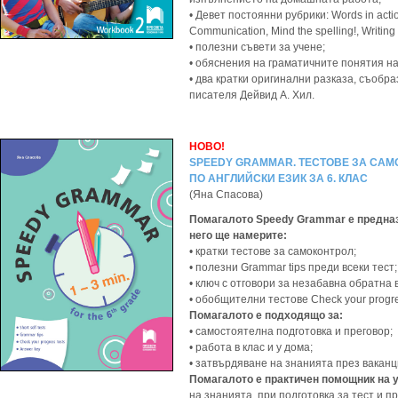
• Девет постоянни рубрики: Words in actio
Communication, Mind the spelling!, Writing
• полезни съвети за учене;
• обяснения на граматичните понятия на
• два кратки оригинални разказа, съобр
писателя Дейвид А. Хил.
НОВО!
SPEEDY GRAMMAR. ТЕСТОВЕ ЗА СА
ПО АНГЛИЙСКИ ЕЗИК ЗА 6. КЛАС
(Яна Спасова)
Помагалото Speedy Grammar е предназна
него ще намерите:
• кратки тестове за самоконтрол;
• полезни Grammar tips преди всеки тест;
• ключ с отговори за незабавна обратна 
• обобщителни тестове Check your progre
Помагалото е подходящо за:
• самостоятелна подготовка и преговор;
• работа в клас и у дома;
• затвърдяване на знанията през ваканц
Помагалото е практичен помощник на 
на знанията, при подготовка за тест и 