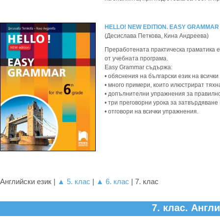
HELLO! NEW EDITION. EASY GRAMMAR 
(Десислава Петкова, Кина Андреева)
Преработената практическа граматика е
от учебната програма.
Easy Grammar съдържа:
• обяснения на български език на всички
• много примери, които илюстрират тяхн
• допълнителни упражнения за правилно
• три преговорни урока за затвърдяване
• отговори на всички упражнения.
Английски език |
▲ 5. клас
|
▲ 6. клас
| 7. клас
7. клас. Англ