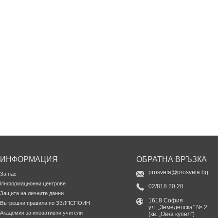
ИНФОРМАЦИЯ
ОБРАТНА ВРЪЗКА
prosveta@prosveta.bg
За нас
Информационни центрове
02/818 20 20
Защита на личните данни
1618 София
Вътрешни правила по ЗЗЛПСПОИН
ул. „Земеделска” № 2
Академия за иновативни учители
(кв. „Овча купел”)