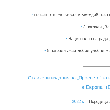
•
Плакет „Св. св. Кирил и Методий” на 
•
2 награди „Зл
•
Национална награда „
•
8 награди „Най-добри учебни м
Отличени издания на „Просвета” ка
в Европа” (
2022 г.
– Поредица 