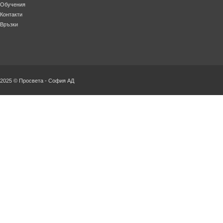
Обучения
Контакти
Връзки
2025 © Просвета - София АД