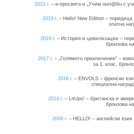
2021 г.
– е-просвета и „Учим онл@йн с учи
2019 г.
– Hello! New Edition – поредица 
златна наг
2019 г.
– История и цивилизации – поред
бронзова на
2017 г.
– „Голямото приключение” – комп
за 1. клас, бронз
2016 г.
– ЕNVOLS – френски език 
специална наград
2014 г.
– LitUps! – британска и амери
бронзова на
2009 г.
– HELLO! – английски език з