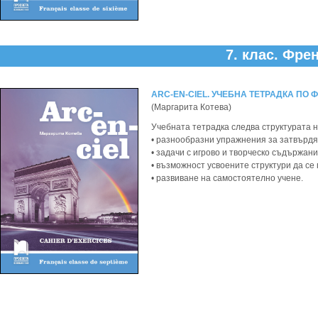
7. клас.
Френ
ARC-EN-CIEL. УЧЕБНА ТЕТРАДКА ПО Ф
(Маргарита Котева)
Учебната тетрадка следва структурата н
• разнообразни упражнения за затвърдяв
• задачи с игрово и творческо съдържани
• възможност усвоените структури да се 
• развиване на самостоятелно учене.