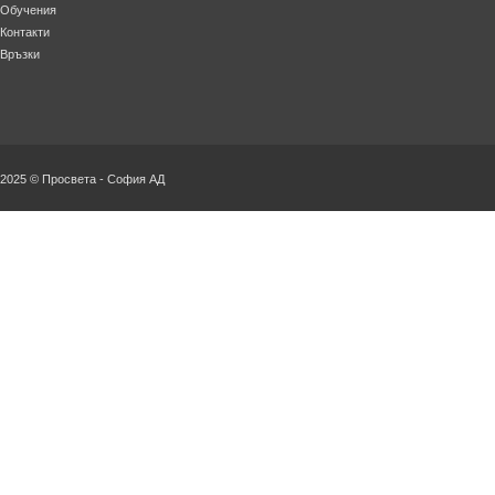
Обучения
Контакти
Връзки
2025 © Просвета - София АД