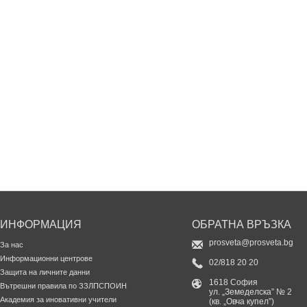
ИНФОРМАЦИЯ
ОБРАТНА ВРЪЗКА
prosveta@prosveta.bg
За нас
Информационни центрове
02/818 20 20
Защита на личните данни
1618 София
Вътрешни правила по ЗЗЛПСПОИН
ул. „Земеделска” № 2
Академия за иновативни учители
(кв. „Овча купел”)