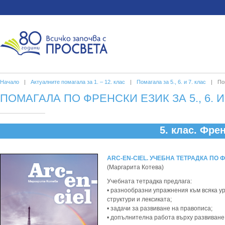
Начало
|
Актуалните помагала за 1. – 12. клас
|
Помагала за 5., 6. и 7. клас
|
По
ПОМАГАЛА ПО ФРЕНСКИ ЕЗИК ЗА 5., 6. И
5. клас. Фре
ARC-EN-CIEL. УЧЕБНА ТЕТРАДКА ПО Ф
(Маргарита Котева)
Учебната тетрадка предлага:
• разнообразни упражнения към всяка у
структури и лексиката;
• задачи за развиване на правописа;
• допълнителна работа върху развиване