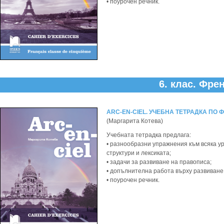
• поурочен речник.
6. клас.
Френ
ARC-EN-CIEL. УЧЕБНА ТЕТРАДКА ПО Ф
(Маргарита Котева)
Учебната тетрадка предлага:
• разнообразни упражнения към всяка у
структури и лексиката;
• задачи за развиване на правописа;
• допълнителна работа върху развиване
• поурочен речник.