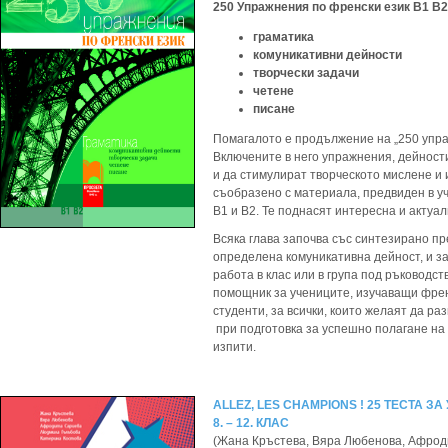
250 Упражнения по френски език В1 В
граматика
комуникативни дейности
творчески задачи
четене
писане
Помагалото е продължение на „250 упра
Включените в него упражнения, дейност
и да стимулират творческото мислене и
съобразено с материала, предвиден в у
B1 и B2. Те поднасят интересна и акту
Всяка глава започва със синтезирано пр
определена комуникативна дейност, и з
работа в клас или в група под ръководст
помощник за учениците, изучаващи френ
студенти, за всички, които желаят да р
при подготовка за успешно полагане на
изпити.
ALLEZ, LES CHAMPIONS ! 25 ТЕСТА 
8. – 12. КЛАС
(Жана Кръстева, Вяра Любенова, Афро