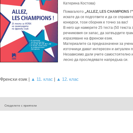
Катерина Костова)
Помагалото
„ALLEZ, LES CHAMPIONS !”
искате да се подготвите и да се справи
конкурси, този сборник е точно за вас!
В него ще намерите 25 теста (50 текста 
речниковия си запас, да затвърдите гра
изразяване на френски език.
Материалите са предназначени за учениц
източници дават интересен и актуален 
Независимо дали учите самостоятелно и
лесно да проследявате напредъка си.
Френски език |
▲ 11. клас
|
▲ 12. клас
Споделете с приятели