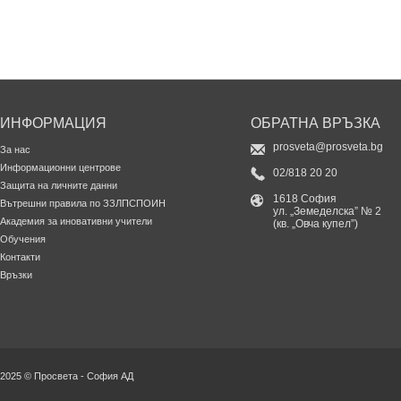
ИНФОРМАЦИЯ
ОБРАТНА ВРЪЗКА
prosveta@prosveta.bg
За нас
Информационни центрове
02/818 20 20
Защита на личните данни
1618 София
Вътрешни правила по ЗЗЛПСПОИН
ул. „Земеделска” № 2
Академия за иновативни учители
(кв. „Овча купел”)
Обучения
Контакти
Връзки
2025 © Просвета - София АД