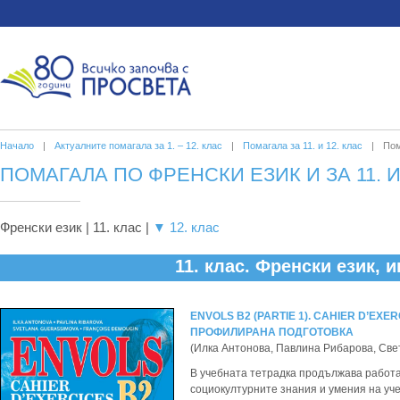
Начало
|
Актуалните помагала за 1. – 12. клас
|
Помагала за 11. и 12. клас
|
Пом
ПОМАГАЛА ПО ФРЕНСКИ ЕЗИК И ЗА 11. И
Френски език | 11. клас |
▼ 12. клас
11. клас. Френски език, 
ЕNVOLS B2 (PARTIE 1). CAHIER D’EXE
ПРОФИЛИРАНА ПОДГОТОВКА
(Илка Антонова, Павлина Рибарова, Св
В учебната тетрадка продължава работат
социокултурните знания и умения на уч