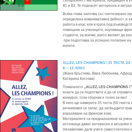
съобразено с материала, предвиден в у
B1 и B2. Те поднасят интересна и акту
Всяка глава започва със синтезирано пр
определена комуникативна дейност, и з
работа в клас или в група под ръководст
помощник за учениците, изучаващи френ
студенти, за всички, които желаят да р
при подготовка за успешно полагане на
изпити.
ALLEZ, LES CHAMPIONS ! 25 ТЕСТА 
8. – 12. КЛАС
(Жана Кръстева, Вяра Любенова, Афро
Катерина Костова)
Помагалото
„ALLEZ, LES CHAMPIONS !”
искате да се подготвите и да се справи
конкурси, този сборник е точно за вас!
В него ще намерите 25 теста (50 текста 
речниковия си запас, да затвърдите гра
изразяване на френски език.
Материалите са предназначени за учениц
източници дават интересен и актуален 
Независимо дали учите самостоятелно и