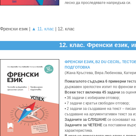
лесно да проследявате напредъка си.
Френски език |
▲ 11. клас
| 12. клас
12. клас. Френски език, 
ФРЕНСКИ ЕЗИК, B2 DU CECRL. ТЕСТ
ПОДГОТОВКА
(Жана Кръстева, Вяра Любенова, Катери
Помагалото съдържа 6 примерни тест
държавен зрелостен изпит по френски ез
Всеки тест включва 45 задачи
за оценя
• 36 задачи с избираем отговор;
• 7 задачи с кратък свободен отговор;
• 2 задачи за създаване на текст – пис
създаване на аргументативен текст за и
Задачите за СЛУШАНЕ
се основават на 
Задачите за ЧЕТЕНЕ
са поставени върх
характеристика.