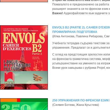
В края на помагалото има ключ с верни
Помагалото е предназначено за работа в 
разширят знанията си по френски език 
Важно!
Аудиофайловете към задачите з
ЕNVOLS B2 (PARTIE 2). CAHIER D’EXE
ПРОФИЛИРАНА ПОДГОТОВКА
(Илка Антонова, Павлина Рибарова, Св
Учебната тетрадка съдържа текстове за 
упражнения. Предлагат се и допълнител
С оглед на предстоящия зрелостен изпи
на френската граматична система, морф
усъвършенстване на умението за изгражд
Всеки урок завършва с рубрика Projet, 
250 УПРАЖНЕНИЯ ПО ФРЕНСКИ ЕЗИК 
(Силвия Ботева, Жана Кръстева)