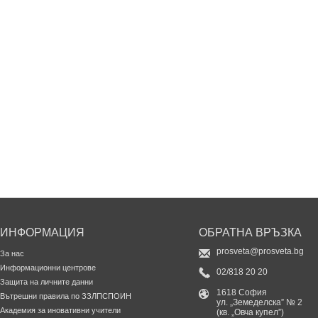
ИНФОРМАЦИЯ
ОБРАТНА ВРЪЗКА
prosveta@prosveta.bg
За нас
Информационни центрове
02/818 20 20
Защита на личните данни
1618 София
Вътрешни правила по ЗЗЛПСПОИН
ул. „Земеделска” № 2
Академия за иновативни учители
(кв. „Овча купел”)