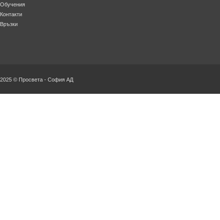
Обучения
Контакти
Връзки
2025 © Просвета - София АД