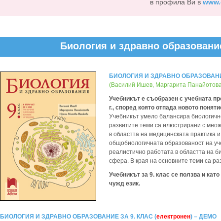
в профила Ви в
www.
Биология и здравно образование 
БИОЛОГИЯ И ЗДРАВНО ОБРАЗОВАНИЕ 
(Василий Ишев, Маргарита Панайотова
Учебникът е съобразен с учебната про
г., според която отпада новото поняти
Учебникът умело балансира биологичн
развитите теми са илюстрирани с множ
в областта на медицинската практика 
общобиологичната образованост на уче
реалистично работата в областта на б
сфера. В края на основните теми са р
Учебникът за 9. клас се ползва и като
чужд език.
БИОЛОГИЯ И ЗДРАВНО ОБРАЗОВАНИЕ ЗА 9. КЛАС (
електронен
) – ДЕМО