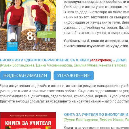
репродуктивно здраве и особености н
Учебникът е интригуващ пътеводител в
В него са дадени отговори на много в
начин на живот. Текстовете са съобра
информация от изучаваните теми. Вни
усвояване на учебния материал. Дизай
към най-важното от урока, а също и к
Учебникът за 8. клас се използва и ка
с интензивно изучаване на чужд език.
БИОЛОГИЯ И ЗДРАВНО ОБРАЗОВАНИЕ ЗА 8. КЛАС (
електронен
) – ДЕМО
(Румен Бостанджиев, Ценка Часовникарова, Емилия Илова, Ренета Петкова)
ВИДЕОАНИМАЦИЯ
УПРАЖНЕНИЕ
Чрез интуитивния си дизайн и интерактивните си ресурси електронният учеб
учениците в клас и при самостоятелна работа. Съдържа видеоклипове за уст
храносмилателна, дихателна, отделителна, кръвоносна, нервна. В уроците с
Кратките е-уроци спомагат за усвояването на новите знания – като по достъ
КНИГА ЗА УЧИТЕЛЯ ПО БИОЛОГИЯ И
(Румен Бостанджиев, Емилия Илова, Р
Книгата за учителя
е ценно методичес