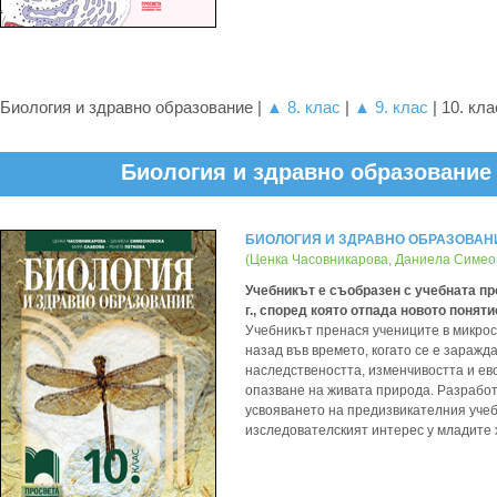
Биология и здравно образование |
▲ 8. клас
|
▲ 9. клас
| 10. кла
Биология и здравно образование |
БИОЛОГИЯ И ЗДРАВНО ОБРАЗОВАНИЕ 
(Ценка Часовникарова, Даниела Симеон
Учебникът е съобразен с учебната про
г., според която отпада новото понят
Учебникът пренася учениците в микрос
назад във времето, когато се е зараж
наследствеността, изменчивостта и ев
опазване на живата природа. Разработ
усвояването на предизвикателния уче
изследователският интерес у младите 