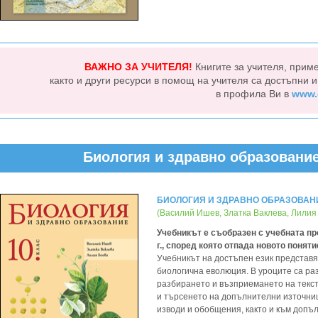
ВАЖНО ЗА УЧИТЕЛЯ!
Книгите за учителя, прим
както и други ресурси в помощ на учителя са достъпни 
в профила Ви в
www.
Биология и здравно образование 
БИОЛОГИЯ И ЗДРАВНО ОБРАЗОВАНИЕ 
(Василий Ишев, Златка Ваклева, Лилия
Учебникът е съобразен с учебната про
г., според която отпада новото понят
Учебникът на достъпен език представя
биологична еволюция. В уроците са ра
разбирането и възприемането на текс
и търсенето на допълнителни източни
изводи и обобщения, както и към допъ