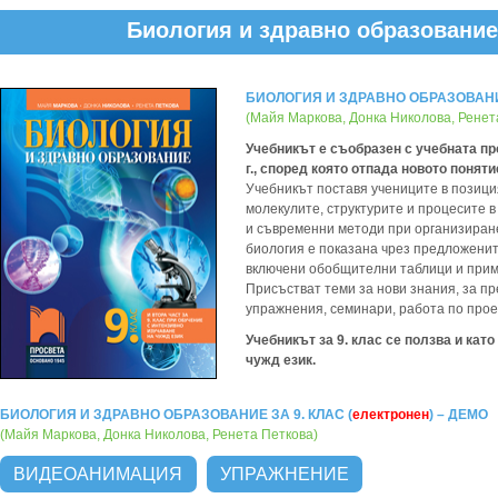
Биология и здравно образование 
БИОЛОГИЯ И ЗДРАВНО ОБРАЗОВАНИЕ 
(Майя Маркова, Донка Николова, Ренет
Учебникът е съобразен с учебната про
г., според която отпада новото поняти
Учебникът поставя учениците в позиция
молекулите, структурите и процесите 
и съвременни методи при организиран
биология е показана чрез предложени
включени обобщителни таблици и прим
Присъстват теми за нови знания, за пр
упражнения, семинари, работа по проек
Учебникът за 9. клас се ползва и като
чужд език.
БИОЛОГИЯ И ЗДРАВНО ОБРАЗОВАНИЕ ЗА 9. КЛАС (
електронен
) – ДЕМО
(Майя Маркова, Донка Николова, Ренета Петкова)
ВИДЕОАНИМАЦИЯ
УПРАЖНЕНИЕ