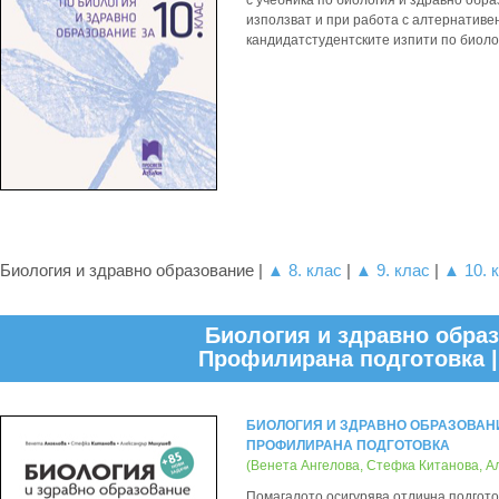
с учебника по биология и здравно обра
използват и при работа с алтернативен
кандидатстудентските изпити по биоло
Биология и здравно образование |
▲ 8. клас
|
▲ 9. клас
|
▲ 10. 
Биология и здравно образо
Профилирана подготовка 
БИОЛОГИЯ И ЗДРАВНО ОБРАЗОВАНИ
ПРОФИЛИРАНА ПОДГОТОВКА
(Венета Ангелова, Стефка Китанова, 
Помагалото осигурява отлична подгото