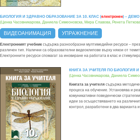
БИОЛОГИЯ И ЗДРАВНО ОБРАЗОВАНИЕ ЗА 10. КЛАС (
електронен
) – ДЕМО
(Ценка Часовникарова, Даниела Симеоновска, Мира Славова, Ренета Петкова
ВИДЕОАНИМАЦИЯ
УПРАЖНЕНИЕ
Електронният учебник
съдържа разнообразни мултимедийни ресурси – презе
различен тип. Налични са образователни видеоклипове върху някои от темит
Електронните ресурси спомагат за иновиране на работата в клас и стимулир
КНИГА ЗА УЧИТЕЛЯ ПО БИОЛОГИЯ И
(Ценка Часовникарова, Даниела Симеон
Книгата за учителя
съдържа методичес
процеса на обучение. Установява и реа
комуникативни поведенчески стратегии
идеи за осъществяването на различнит
контрол, разработени в два варианта и