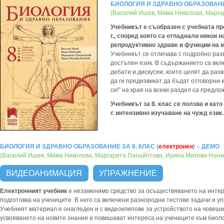
БИОЛОГИЯ И ЗДРАВНО ОБРАЗОВАНИЕ 
(Василий Ишев, Мима Николова, Марга
Учебникът е съобразен с учебната про
г., според която са отпаднали някои 
репродуктивно здраве и функции на м
Учебникът се отличава с подробно раз
достъпен език. В съдържанието са вкл
дебати и дискусии, които целят да раз
да ги предизвикат да бъдат отговорни 
си!” на края на всеки раздел са предл
Учебникът за 8. клас се ползва и като
с интензивно изучаване на чужд език.
БИОЛОГИЯ И ЗДРАВНО ОБРАЗОВАНИЕ ЗА 8. КЛАС (
електронен
) – ДЕМО
(Василий Ишев, Мима Николова, Маргарита Панайотова, Ирина Михова-Нанк
ВИДЕОАНИМАЦИЯ
УПРАЖНЕНИЕ
Електронният учебник
е незаменимо средство за осъществяването на интер
подготовка на учениците. В него са включени разнородни тестови задачи и
Учебният материал е онагледен и с видеоклипове за устройството на човешк
усвояването на новите знания и повишават интереса на учениците към биоло