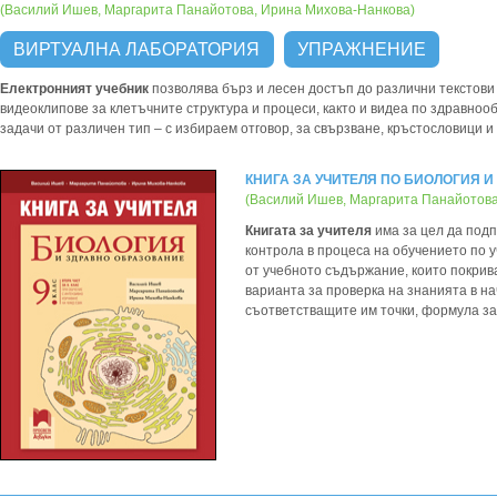
(Василий Ишев, Маргарита Панайотова, Ирина Михова-Нанкова)
ВИРТУАЛНА ЛАБОРАТОРИЯ
УПРАЖНЕНИЕ
Електронният учебник
позволява бърз и лесен достъп до различни текстов
видеоклипове за клетъчните структура и процеси, както и видеа по здравно
задачи от различен тип – с избираем отговор, за свързване, кръстословици и 
КНИГА ЗА УЧИТЕЛЯ ПО БИОЛОГИЯ И
(Василий Ишев, Маргарита Панайотова
Книгата за учителя
има за цел да подп
контрола в процеса на обучението по 
от учебното съдържание, които покрива
варианта за проверка на знанията в на
съответстващите им точки, формула за