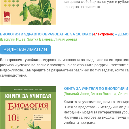
завършва с обобщителен урок и рубрика
проверка на знанията.
БИОЛОГИЯ И ЗДРАВНО ОБРАЗОВАНИЕ ЗА 10. КЛАС (
електронен
) – ДЕМО
(Василий Ишев, Златка Ваклева, Лилия Боева)
ВИДЕОАНИМАЦИЯ
Електронният учебник
осигурява възможността за създаване на интерактив
разбира и усвоява по-лесно с помощта на електронните ресурси – текстове
видеоклипове. Към уроците са разработени различни по тип задачи, които са
самоподготовка.
КНИГА ЗА УЧИТЕЛЯ ПО БИОЛОГИЯ И
(Василий Ишев, Златка Ваклева, Лилия
Книгата за учителя
подпомага планира
В нея са представени методични акцент
методичен модел за интерактивни уроц
Налични са тестове за входящ, текущ 
учебната програма.