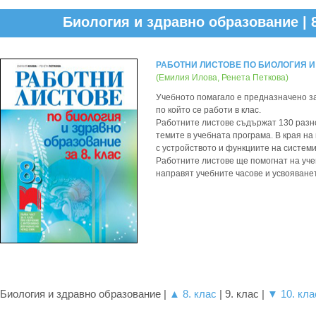
Биология и здравно образование | 8
РАБОТНИ ЛИСТОВЕ ПО БИОЛОГИЯ И
(Емилия Илова, Ренета Петкова
)
Учебното помагало е предназначено за 
по който се работи в клас.
Работните листове съдържат 130 разно
темите в учебната програма. В края н
с устройството и функциите на систем
Работните листове ще помогнат на учен
направят учебните часове и усвояване
Биология и здравно образование |
▲ 8. клас
| 9. клас |
▼ 10. кла