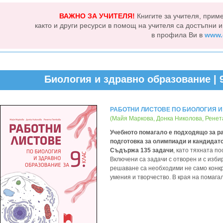
ВАЖНО ЗА УЧИТЕЛЯ!
Книгите за учителя, прим
както и други ресурси в помощ на учителя са достъпни 
в профила Ви в
www.
Биология и здравно образование | 9
РАБОТНИ ЛИСТОВЕ ПО БИОЛОГИЯ И
(Майя Маркова, Донка Николова, Ренет
Учебното помагало е подходящо за ра
подготовка за олимпиади и кандидатс
Съдържа 135 задачи
, като тяхната п
Включени са задачи с отворен и с изби
решаване са необходими не само конкре
умения и творчество. В края на помага