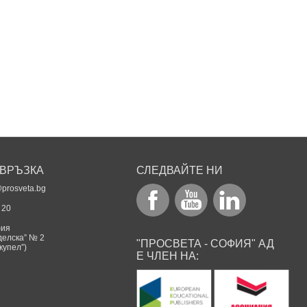
 ВРЪЗКА
СЛЕДВАЙТЕ НИ
prosveta.bg
 20
фия
делска” № 2
"ПРОСВЕТА - СОФИЯ" АД
 купел”)
Е ЧЛЕН НА: