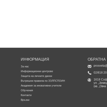
ИНФОРМАЦИЯ
ОБРАТНА
prosveta@
За нас
Информационни центрове
02/818 20
Защита на личните данни
1618 Со
Вътрешни правила по ЗЗЛПСПОИН
ул. „Земе
Академия за иновативни учители
(кв. „Овча
Обучения
Контакти
Връзки