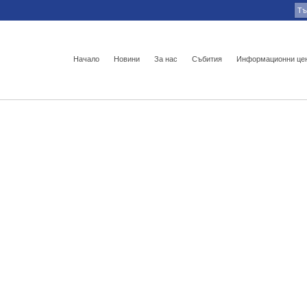
Начало
Новини
За нас
Събития
Информационни це