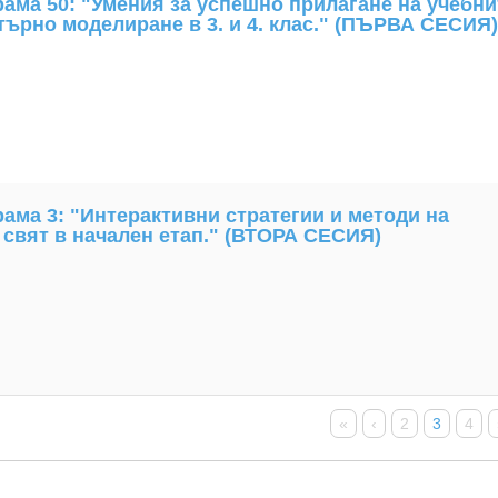
ма 50: "Умения за успешно прилагане на учебни
ърно моделиране в 3. и 4. клас." (ПЪРВА СЕСИЯ)
ма 3: "Интерактивни стратегии и методи на
 свят в начален етап." (ВТОРА СЕСИЯ)
«
‹
2
3
4