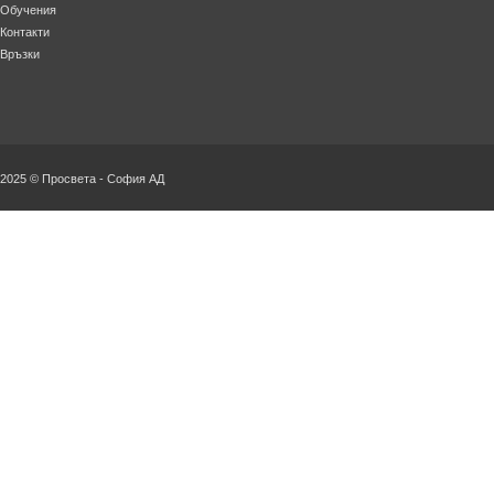
Обучения
Контакти
Връзки
2025 © Просвета - София АД