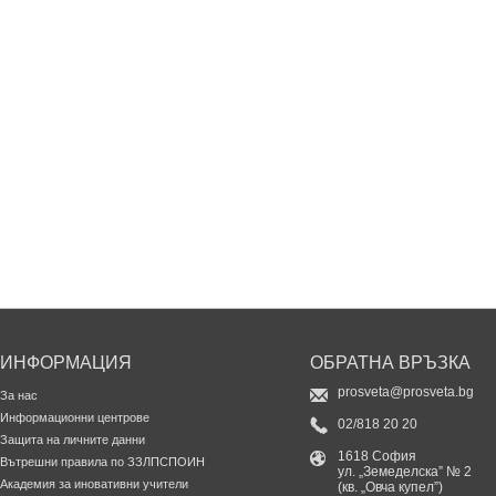
ИНФОРМАЦИЯ
ОБРАТНА ВРЪЗКА
prosveta@prosveta.bg
За нас
Информационни центрове
02/818 20 20
Защита на личните данни
1618 София
Вътрешни правила по ЗЗЛПСПОИН
ул. „Земеделска” № 2
Академия за иновативни учители
(кв. „Овча купел”)