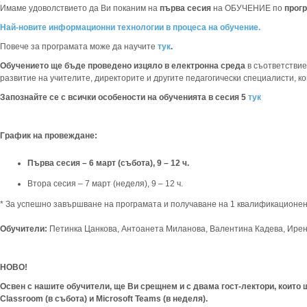
Имаме удоволствието да Ви поканим на
първа сесия
на ОБУЧЕНИЕ по
прог
Най-новите информационни технологии в процеса на обучение.
Повече за програмата може да научите
тук
.
Обучението ще бъде проведено изцяло в електронна среда
в съответствие
развитие на учителите, директорите и другите педагогически специалисти, кои
Запознайте се с всички особености на обученията в сесия 5
тук
График на провеждане:
Първа сесия – 6 март (събота), 9 – 12 ч.
Втора сесия – 7 март (неделя), 9 – 12 ч.
* За успешно завършване на програмата и получаване на 1 квалификационен 
Обучители:
Петинка Цанкова, Антоанета Миланова, Валентина Кадева, Ирен
НОВО!
Освен с нашите обучители, ще Ви срещнем и с двама гост-лектори, които щ
Classroom (в събота) и Microsoft Teams (в неделя).