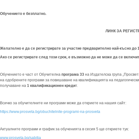
Обучението е безплатно.
ЛИНК ЗА РЕГИС
Желателно е да се регистрирате
за участие предварително най-късно до 1
Ако се регистрирате след този срок, е възможно да не може да се включи
Обучението е част от Обучителна
програма 33
на Издателска група „Просвет
на одобрените програми за повишаване на квалификацията на педагогическ
получаване на
1 квалификационен креди
т.
Всичко за обучителните ни програми може да откриете на нашия сайт:
https://www.prosveta.bg/obuchitelnite-programi-na-prosveta
Актуалните програми и график за обученията в сесия 5 ще откриете тук:
www.prosveta.bg/sabitia