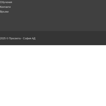
Обучения
Контакти
Връзки
2025 © Просвета - София АД