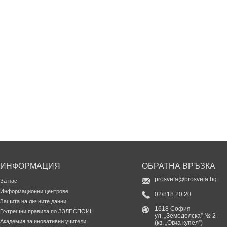
ИНФОРМАЦИЯ
ОБРАТНА ВРЪЗКА
prosveta@prosveta.bg
За нас
Информационни центрове
02/818 20 20
Защита на личните данни
1618 София
Вътрешни правила по ЗЗЛПСПОИН
ул. „Земеделска” № 2
Академия за иновативни учители
(кв. „Овча купел”)