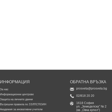
ИНФОРМАЦИЯ
ОБРАТНА ВРЪЗКА
prosveta@prosveta.bg
За нас
Информационни центрове
02/818 20 20
Защита на личните данни
1618 София
Вътрешни правила по ЗЗЛПСПОИН
ул. „Земеделска” № 2
Академия за иновативни учители
(кв. „Овча купел”)