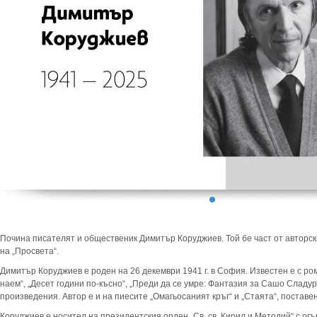
Почина писателят и общественик Димитър Коруджиев. Той бе част от авторски
на „Просвета“.
Димитър Коруджиев е роден на 26 декември 1941 г. в София. Известен е с ром
наем“, „Десет години по-късно“, „Преди да се умре: Фантазия за Сашо Сладура
произведения. Автор е и на пиесите „Омагьосаният кръг“ и „Стаята“, поставен
Коруджиев е носител на президентския орден „Св. св. Кирил и Методий“ с огъ