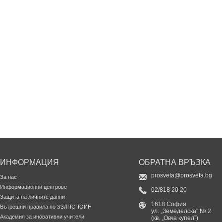
ИНФОРМАЦИЯ
ОБРАТНА ВРЪЗКА
prosveta@prosveta.bg
За нас
Информационни центрове
02/818 20 20
Защита на личните данни
1618 София
Вътрешни правила по ЗЗЛПСПОИН
ул. „Земеделска” № 2
Академия за иновативни учители
(кв. „Овча купел”)