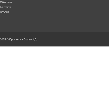
Обучения
Контакти
Връзки
2025 © Просвета - София АД