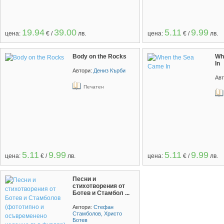
19.94
39.00
5.11
9.99
цена:
€ /
лв.
цена:
€ /
лв.
Body on the Rocks
Wh
In
Автори:
Дениз Кърби
Авт
Печатен
5.11
9.99
5.11
9.99
цена:
€ /
лв.
цена:
€ /
лв.
Песни и
стихотворения от
Ботев и Стамбол ...
Автори:
Стефан
Стамболов, Христо
Ботев