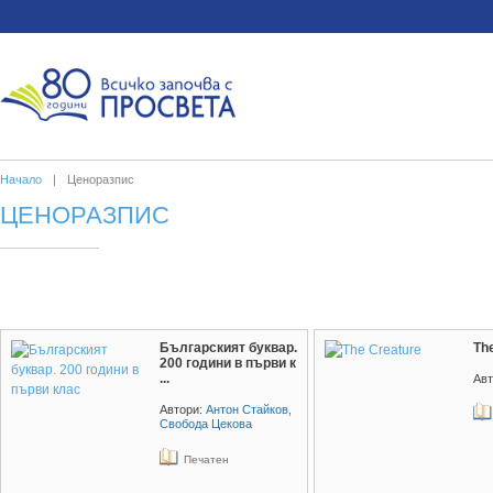
Начало
|
Ценоразпис
ЦЕНОРАЗПИС
Българският буквар.
Th
200 години в първи к
...
Авт
Автори:
Антон Стайков,
Свобода Цекова
Печатен