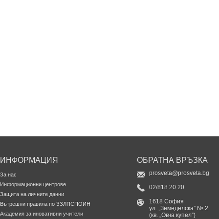
ИНФОРМАЦИЯ
ОБРАТНА ВРЪЗКА
prosveta@prosveta.bg
За нас
Информационни центрове
02/818 20 20
Защита на личните данни
1618 София
Вътрешни правила по ЗЗЛПСПОИН
ул. „Земеделска” № 2
Академия за иновативни учители
(кв. „Овча купел”)