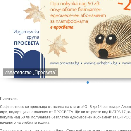
Приятели,
София отново се превръща в столица на книгите! От 8 до 14 септември Алеята
игри, подаръци и намаления от ПРОСВЕТА. Ще ни откриете под ШАТРА 17, к
покупка над 50 лв. получавате безплатен едномесечен абонамент за Е-ПРОС
началото на учебната година.
Тази есен каталогът ни е още по-богат. Сред най-новите ни заглавия е книжк