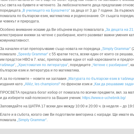
със света на буквите и четенето. За любознателните деца предлагаме отнов
поредицата
„В училището на Бухалчето“
за деца от 3 до 7 години. За първо
помагала по български език, математика и родинознание. От същата поредиц
и човекът и природата.
Особено внимание искаме да Ви обърнем върху помагалата
„За децата на 21.
илюстрирани книжки за четене с разбиране, които развиват важни умения кат
комуникативност.
За начален етап препоръчваме също новата ни поредица
„Simply Grammar“
(
помагало
„Speedy Grammar“
с 55 кратки теста, всеки един от които се решава
им предстои НВО в 7. клас, препоръчваме едни от най-харесваните и предп
таблици“
,
„Христоматия по литература“
, поредиците
„Четене с разбиране“
, 
български език и литература и по математика.
А за по-големите – новите ни заглавия
„Матурата по български език в таблици
издания като
„Alléz, les champions!“
по френски език и
„Как да решаваме задач
ПРОСВЕТА предлага богат избор от помагала по всички предмети, вкл. за ма
и да изберете най-полезното за Вашия ученик:
https://www.e-uchebnik.bg/
Заповядайте на ШАТРА 17 всеки ден между 10:00 и 20:00 ч. (в неделя – до 19:0
Елате и в събота, когато сме Ви подготвили викторина с награди. Ще имате 
помагала
„Simply Grammar“
.