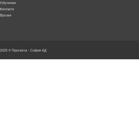
Обучения
Контакти
Връзки
2025 © Просвета - София АД