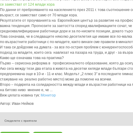
се заместват от 124 млади хора
По данни от преброяването на населението през 2011 г. това съотношение с
възраст, се заместват само от 70 млади хора.
Резултатите от проучванията на Европейския център за развитие на профе
важна тенденция. Прогнозите за заетостта според квалификациите сочат, ч
средноквалифицирани работници дори и за по-ниските позиции, докато търсе
Това означава, че в следващите няколко десетилетия ще имаме все по-малка
по-възрастните работници с по-младите, както винаги сме правили в миналот
И така си дойдохме на думата - за все по-острия проблем с конкурентоспосо
подход за младите, които сега навлизат на пазара на труда, и друг - за възр
Какво ще означава това на практика?
Първо – сериозна реформа в професионалното образование, която да осигу
Ако сега между тези два етапа в живота на десетки хиляди млади българи ст
предприемача още в 10-и - 11-и клас. Моделът „2 плюс 3” в последните гимназ
стажуване на реално работно място) може да помогне на всички.
Второ – подкрепа на солидарността между млади и възрастни работници на 
на битово ниво мнение е, че ...
Виж цялата новина тук:
Монитор
Автор: Иван Нейков
Споделете с приятели