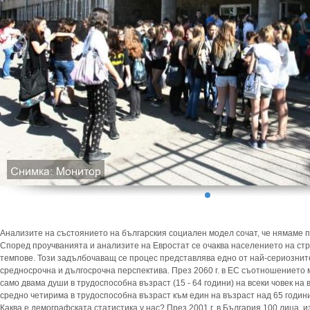
Анализите на състоянието на българския социален модел сочат, че нямаме п
Според проучванията и анализите на Евростат се очаква населението на стр
темпове. Този задълбочаващ се процес представлява едно от най-сериознит
средносрочна и дългосрочна перспектива. През 2060 г. в ЕС съотношението 
само двама души в трудоспособна възраст (15 - 64 години) на всеки човек на
средно четирима в трудоспособна възраст към един на възраст над 65 години
Каква е демографската статистика у нас? През 2001 г. в България 100 лица, 