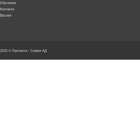
Обучения
Контакти
Връзки
2025 © Просвета - София АД