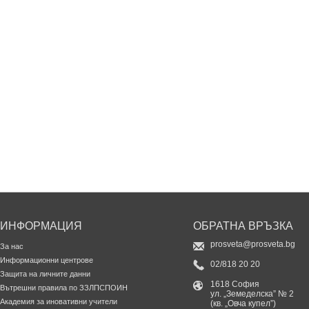
ИНФОРМАЦИЯ
ОБРАТНА ВРЪЗКА
prosveta@prosveta.bg
За нас
Информационни центрове
02/818 20 20
Защита на личните данни
1618 София
Вътрешни правила по ЗЗЛПСПОИН
ул. „Земеделска” № 2
Академия за иновативни учители
(кв. „Овча купел”)