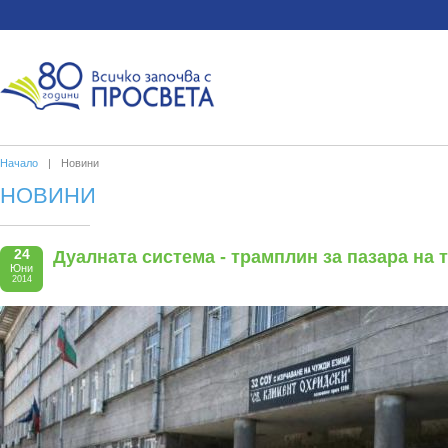
Начало
|
Новини
НОВИНИ
24
Дуалната система - трамплин за пазара на 
Юни
2014