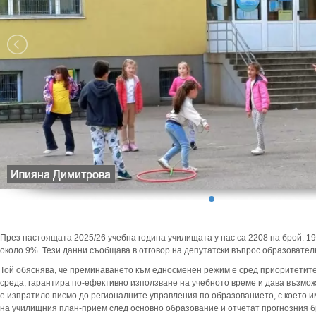
През настоящата 2025/26 учебна година училищата у нас са 2208 на брой. 199
около 9%. Тези данни съобщава в отговор на депутатски въпрос образовате
Той обяснява, че преминаването към едносменен режим е сред приоритетите
среда, гарантира по-ефективно използване на учебното време и дава възмо
е изпратило писмо до регионалните управления по образованието, с което и
на училищния план-прием след основно образование и отчетат прогнозния б