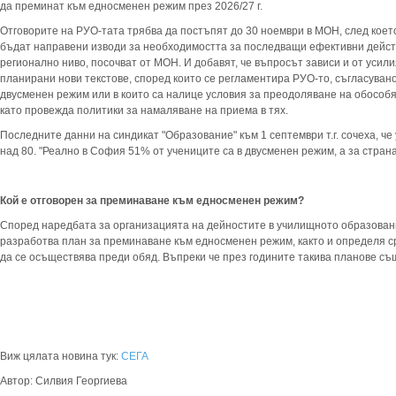
да преминат към едносменен режим през 2026/27 г.
Отговорите на РУО-тата трябва да постъпят до 30 ноември в МОН, след кое
бъдат направени изводи за необходимостта за последващи ефективни дейст
регионално ниво, посочват от МОН. И добавят, че въпросът зависи и от усил
планирани нови текстове, според които се регламентира РУО-то, съгласува
двусменен режим или в които са налице условия за преодоляване на обособя
като провежда политики за намаляване на приема в тях.
Последните данни на синдикат "Образование" към 1 септември т.г. сочеха, че
над 80. "Реално в София 51% от учениците са в двусменен режим, а за страна
Кой е отговорен за преминаване към едносменен режим?
Според наредбата за организацията на дейностите в училищното образовани
разработва план за преминаване към едносменен режим, както и определя с
да се осъществява преди обяд. Въпреки че през годините такива планове същ
Виж цялата новина тук:
СЕГА
Автор: Силвия Георгиева