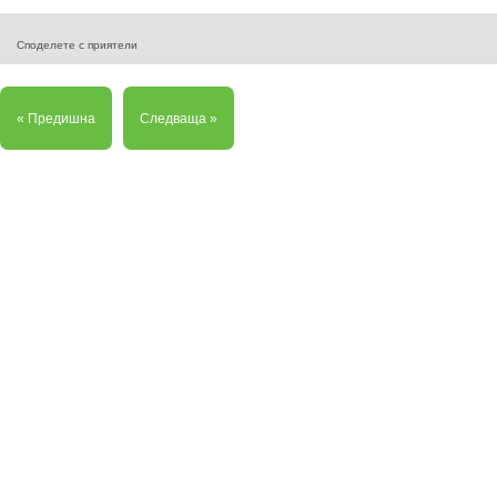
Споделете с приятели
« Предишна
Следваща »