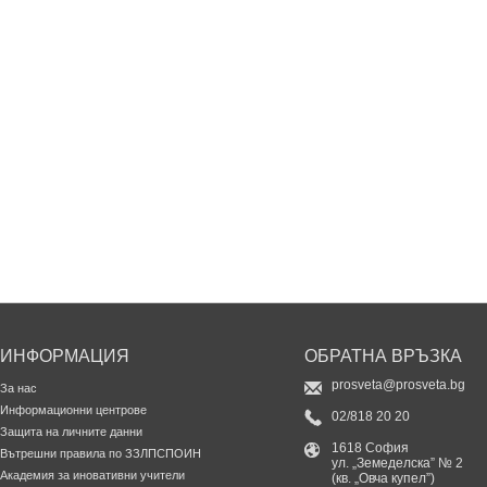
ИНФОРМАЦИЯ
ОБРАТНА ВРЪЗКА
prosveta@prosveta.bg
За нас
Информационни центрове
02/818 20 20
Защита на личните данни
1618 София
Вътрешни правила по ЗЗЛПСПОИН
ул. „Земеделска” № 2
Академия за иновативни учители
(кв. „Овча купел”)