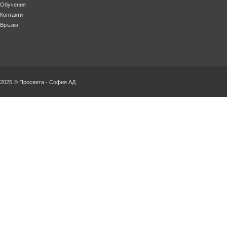
Обучения
Контакти
Връзки
2025 © Просвета - София АД