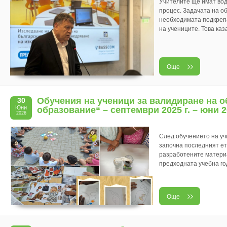
Учителите ще имат вод
процес. Задачата на о
необходимата подкрепа,
на учениците. Това каз
Още
Обучения на ученици за валидиране на о
30
Юни
образование“ – септември 2025 г. – юни 20
2026
След обучението на учи
започна последният ет
разработените материа
предходната учебна год
Още