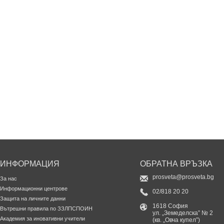
ИНФОРМАЦИЯ
ОБРАТНА ВРЪЗКА
prosveta@prosveta.bg
За нас
Информационни центрове
02/818 20 20
Защита на личните данни
1618 София
Вътрешни правила по ЗЗЛПСПОИН
ул. „Земеделска” № 2
Академия за иновативни учители
(кв. „Овча купел”)