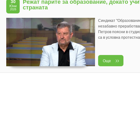
Режат парите за образование, докато учи
30
Юни
страната
2026
Синдикат "Образование
незабавно преработва
Петров поясни в студио
са в условна протестна 
Още