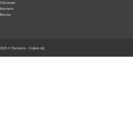
Обучения
Контакти
Връзки
2025 © Просвета - София АД